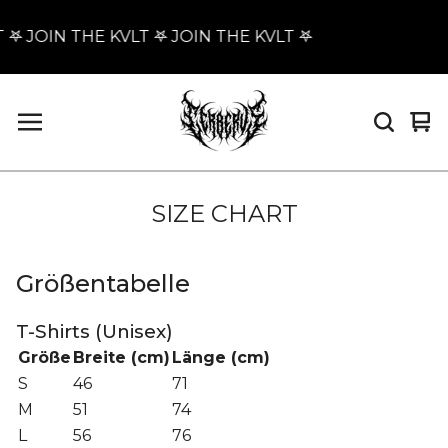
 𖤐 JOIN THE KVLT 𖤐 JOIN THE KVLT 𖤐
Vi
0
car
it
SIZE CHART
Größentabelle
T-Shirts (Unisex)
Größe
Breite (cm)
Länge (cm)
S
46
71
M
51
74
L
56
76