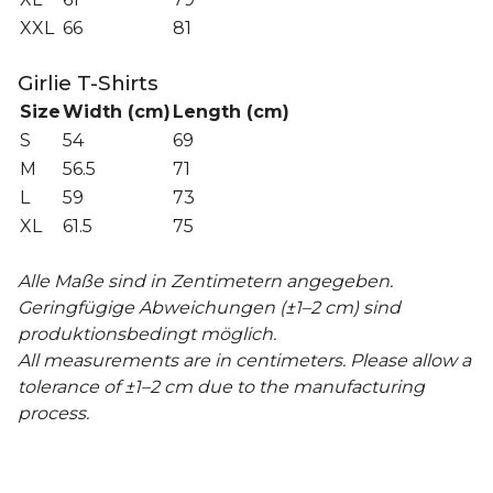
XXL
66
81
Girlie T-Shirts
Size
Width (cm)
Length (cm)
S
54
69
M
56.5
71
L
59
73
XL
61.5
75
Alle Maße sind in Zentimetern angegeben.
Geringfügige Abweichungen (±1–2 cm) sind
produktionsbedingt möglich.
All measurements are in centimeters. Please allow a
tolerance of ±1–2 cm due to the manufacturing
process.