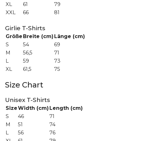
XL
61
79
XXL
66
81
Girlie T-Shirts
Größe
Breite (cm)
Länge (cm)
S
54
69
M
56,5
71
L
59
73
XL
61,5
75
Size Chart
Unisex T-Shirts
Size
Width (cm)
Length (cm)
S
46
71
M
51
74
L
56
76
XL
61
79